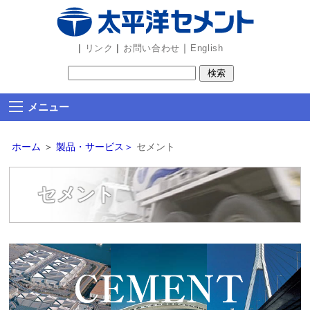
ビ
ゲ
ー
|
|
｜
リンク
お問い合わせ
English
シ
ョ
ン
メニュー
部
分
ホーム
＞
製品・サービス＞
セメント
を
読
み
セメント
飛
ば
し
ま
す