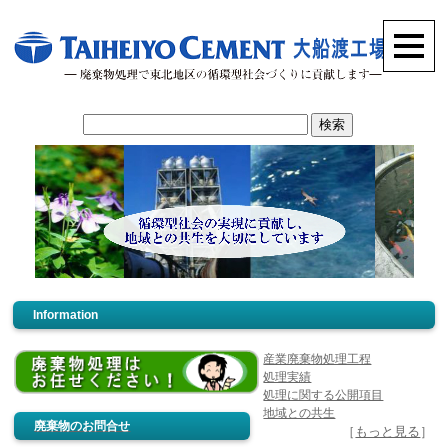
Information
産業廃棄物処理工程
処理実績
処理に関する公開項目
地域との共生
廃棄物のお問合せ
［
もっと見る
］