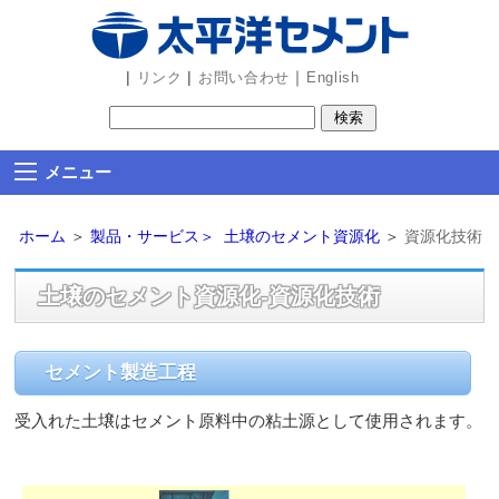
ビ
ゲ
ー
|
|
｜
リンク
お問い合わせ
English
シ
ョ
ン
メニュー
部
分
ホーム
＞
製品・サービス＞
土壌のセメント資源化
＞
資源化技術
を
読
土壌のセメント資源化-資源化技術
み
飛
ば
セメント製造工程
し
ま
受入れた土壌はセメント原料中の粘土源として使用されます。
す