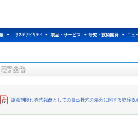
サステナビリティ
報
製品・サービス
研究・技術開発
ニュ
サステナビリティ
太平洋セメントの
マテリアリティ
トップメッセージ
26中期経営計画
環境への取り組み
社会への取り組み
コーポレートガバナンス
データセクション
統合報告書
サステナビリティ説明会
情報トップ
ダー
わせ
中期経営計画
業績推移
情報開示方針
決算短信
決算説明資料
その他説明会資料
有価証券報告書等
統合報告書
報告書（株主の皆様へ）
アニュアルレポート
株式情報
株価情報
株主総会
定款・株式取扱規則
アナリストカバレッジ
電子公告
製品・サービストップ
セメント
ジオセット
ダクタル
土壌のセメント資源化
デナイト
特殊骨材
E-SPHERES
超高純度炭化ケイ素
セルスフィアーズ
カイデライト
生石灰
廃棄物処理サービス
都市ごみのセメント資源化
コンクリートの診断・補修
製品・技術情報
研究報告
研究開発事例
組織体制
受賞歴
お知らせ
所在地
お問い合わせ
セメント資料館
トピックス
サステナビリティ
電子公告
譲渡制限付株式報酬としての自己株式の処分に関する取締役