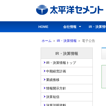
ビ
ゲ
ー
シ
HOME
会社情報
IR・決算情
ョ
ン
会社情報トップ
グループ経営理念
行動指針
行動基準
コーポレートガバナンス
会社概要
会社沿革
役員
組織図
所在地・連絡先
事業案内
パンフレット
グループ会社
IR・決算
経営情報
IR資料室
株式情報
IRカレン
お問い合
免責事項
部
ホーム
＞
IR・決算情報
＞
電子公告
分
を
IR・決算情報
読
IR・決算情報トップ
み
飛
中期経営計画
ば
業績推移
し
ま
情報開示方針
す
決算短信
決算説明資料