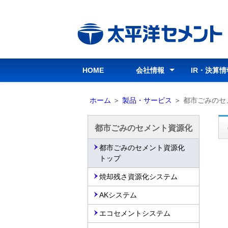
ナ
ビ
ゲ
ー
シ
HOME
会社情報
IR・決算情
ョ
ン
会社情報トップ
グループ経営理念
行動指針
行動基準
コーポレートガバナンス
会社概要
会社沿革
役員
組織図
所在地・連絡先
事業案内
パンフレット
グループ会社
IR・決算
経営情報
IR資料室
株式情報
IRカレン
お問い合
免責事項
部
ホーム
＞
製品・サービス
＞
都市ごみのセ
分
を
都市ごみのセメント資源化
読
都市ごみのセメント資源化
み
トップ
飛
ば
焼却残さ資源化システム
し
AKシステム
ま
す
エコセメントシステム