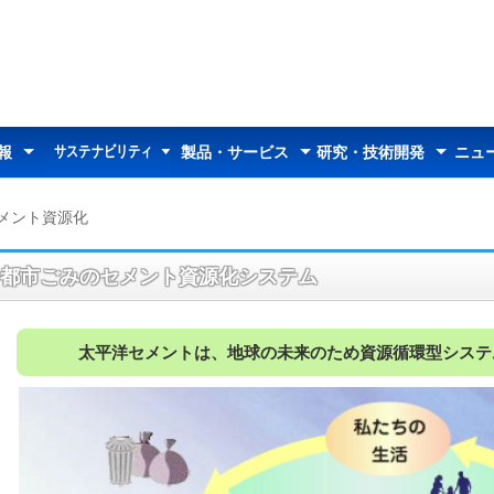
サステナビリティ
報
製品・サービス
研究・技術開発
ニュ
サステナビリティ
太平洋セメントの
マテリアリティ
トップメッセージ
26中期経営計画
環境への取り組み
社会への取り組み
コーポレートガバナンス
データセクション
統合報告書
サステナビリティ説明会
情報トップ
ダー
わせ
中期経営計画
業績推移
情報開示方針
決算短信
決算説明資料
その他説明会資料
有価証券報告書等
統合報告書
報告書（株主の皆様へ）
アニュアルレポート
株式情報
株価情報
株主総会
定款・株式取扱規則
アナリストカバレッジ
電子公告
製品・サービストップ
セメント
ジオセット
ダクタル
土壌のセメント資源化
デナイト
特殊骨材
E-SPHERES
超高純度炭化ケイ素
セルスフィアーズ
カイデライト
生石灰
廃棄物処理サービス
都市ごみのセメント資源化
コンクリートの診断・補修
製品・技術情報
研究報告
研究開発事例
組織体制
受賞歴
お知らせ
所在地
お問い合わせ
セメント資料館
トピックス
サステナビリティ
メント資源化
都市ごみのセメント資源化システム
太平洋セメントは、地球の未来のため資源循環型システ