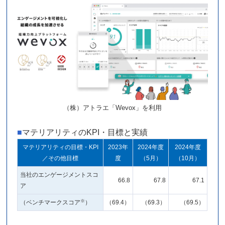
（株）アトラエ「Wevox」を利用
■
マテリアリティのKPI・目標と実績
マテリアリティの目標・KPI
2023年
2024年度
2024年度
／その他目標
度
（5月）
（10月）
当社のエンゲージメントスコ
66.8
67.8
67.1
ア
※
（ベンチマークスコア
）
（69.4）
（69.3）
（69.5）