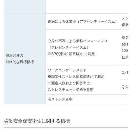
メン
傷病による休業率（アブセンティーイズム）
傷病
病気
心身の不調による業務パフォーマンス
発揮
（プレゼンティーイズム）
100
※SPQ(東大1項目版)にて測定
健康関連の
仕事
最終的な目標指標
ワークエンゲージメント
Q.仕
※職業性ストレス簡易調査にて測定
※測定人数および回答率は、
Q.自
ストレスチェック受検率参照
高ストレス者率
労働安全保安衛生に関する指標