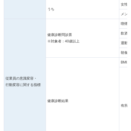
女性
うち
メン
喫煙
飲酒
健康診断問診票
※対象者：40歳以上
運動習
朝食
BMI
従業員の意識変容・
行動変容に関する指標
健康診断結果
有所