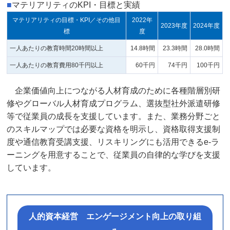
■
マテリアリティのKPI・目標と実績
マテリアリティの目標・KPI／その他目
2022年
2023年度
2024年度
標
度
一人あたりの教育時間20時間以上
14.8時間
23.3時間
28.0時間
一人あたりの教育費用80千円以上
60千円
74千円
100千円
企業価値向上につながる人材育成のために各種階層別研
修やグローバル人材育成プログラム、選抜型社外派遣研修
等で従業員の成長を支援しています。また、業務分野ごと
のスキルマップでは必要な資格を明示し、資格取得支援制
度や通信教育受講支援、リスキリングにも活用できるe-ラ
ーニングを用意することで、従業員の自律的な学びを支援
しています。
人的資本経営 エンゲージメント向上の取り組