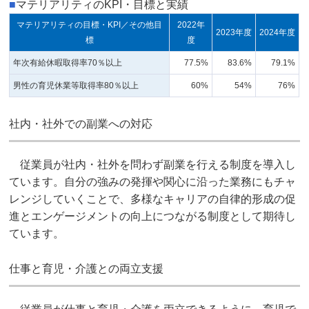
■
マテリアリティのKPI・目標と実績
マテリアリティの目標・KPI／その他目
2022年
2023年度
2024年度
標
度
年次有給休暇取得率70％以上
77.5%
83.6%
79.1%
男性の育児休業等取得率80％以上
60%
54%
76%
社内・社外での副業への対応
従業員が社内・社外を問わず副業を行える制度を導入し
ています。自分の強みの発揮や関心に沿った業務にもチャ
レンジしていくことで、多様なキャリアの自律的形成の促
進とエンゲージメントの向上につながる制度として期待し
ています。
仕事と育児・介護との両立支援