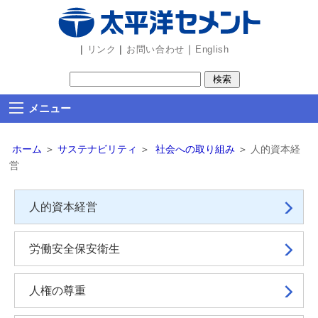
ビ
ゲ
ー
|
|
｜
リンク
お問い合わせ
English
シ
ョ
ン
メニュー
部
分
ホーム
＞
サステナビリティ
＞
社会への取り組み
＞
人的資本経
を
営
読
み
人的資本経営
飛
ば
し
労働安全保安衛生
ま
す
人権の尊重