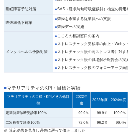
睡眠障害予防対策
SAS（睡眠時無呼吸症候群）検査の費用補
禁煙を希望する従業員への支援
喫煙率低下施策
禁煙デーの実施
こころの相談窓口の案内
ストレスチェック受検率の向上・Webタイ
メンタルヘルス予防対策
ストレチェック後の高ストレス者に対する
ストレチェック後の職場解析報告会の実施
ストレスチェック後のフォローアップ面談
■
マテリアリティのKPI・目標と実績
マテリアリティの目標・KPI／その他目
2022年
2023年度
2024年度
標
度
定期健康診断受診率100％
99.9％
99.9％
100.0％
二次検査受診率100%
72.0％
96.2％
96.4%
※ 算定結果を見直し過去に遡って修正しました