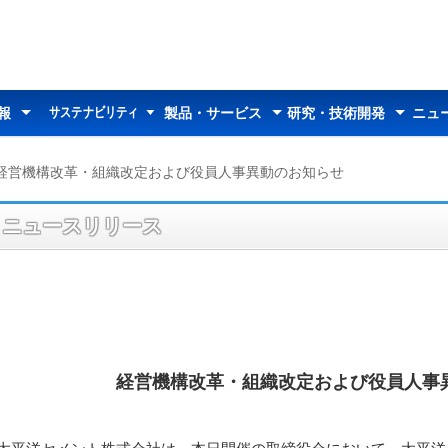
サステナビリティ
報
製品・サービス
研究・技術開発
ニュ
サステナビリティ
太平洋セメントの
マテリアリティ
トップメッセージ
26中期経営計画
環境への取り組み
社会への取り組み
コーポレートガバナンス
データセクション
統合報告書
サステナビリティ説明会
情報トップ
ダー
わせ
中期経営計画
業績推移
情報開示方針
決算短信
決算説明資料
その他説明会資料
有価証券報告書等
統合報告書
報告書（株主の皆様へ）
アニュアルレポート
株式情報
株価情報
株主総会
定款・株式取扱規則
アナリストカバレッジ
電子公告
製品・サービストップ
セメント
ジオセット
ダクタル
土壌のセメント資源化
デナイト
特殊骨材
E-SPHERES
超高純度炭化ケイ素
セルスフィアーズ
カイデライト
生石灰
廃棄物処理サービス
都市ごみのセメント資源化
コンクリートの診断・補修
製品・技術情報
研究報告
研究開発事例
組織体制
受賞歴
お知らせ
所在地
お問い合わせ
セメント資料館
トピックス
サステナビリティ
経営機構改革・組織改定および役員人事異動のお知らせ
ニュースリリース
経営機構改革・組織改定および役員人事