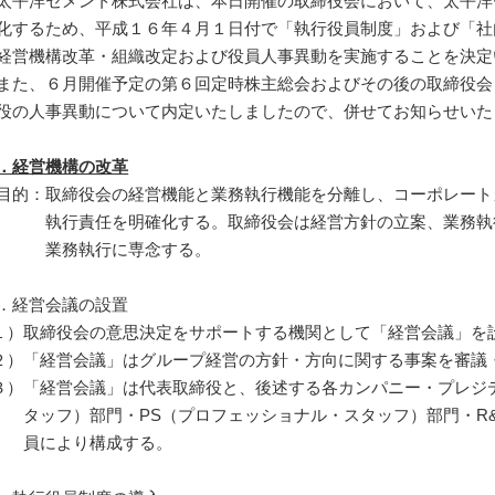
平洋セメント株式会社は、本日開催の取締役会において、太平洋
化するため、平成１６年４月１日付で「執行役員制度」および「社
経営機構改革・組織改定および役員人事異動を実施することを決定
た、６月開催予定の第６回定時株主総会およびその後の取締役会
役の人事異動について内定いたしましたので、併せてお知らせいた
．経営機構の改革
目的：
取締役会の経営機能と業務執行機能を分離し、コーポレート
執行責任を明確化する。取締役会は経営方針の立案、業務執
業務執行に専念する。
．経営会議の設置
１）
取締役会の意思決定をサポートする機関として「経営会議」を
２）
「経営会議」はグループ経営の方針・方向に関する事案を審議
３）
「経営会議」は代表取締役と、後述する各カンパニー・プレジ
タッフ）部門・PS（プロフェッショナル・スタッフ）部門・R
員により構成する。