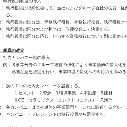
．執行役員制度の導入
１）
執行役員は取締役会にて、当社およびグループ会社の役員・従
る。
２）
執行役員の区分は、専務執行役員、常務執行役員、執行役員と
３）
執行役員の区分および担当は、取締役会にて決定する。
４）
執行役員は区分に応じ、担当する業務執行について別に定める
．組織の改定
．社内カンパニー制の導入
目的：
各事業分野のグループ経営の強化により事業価値の最大化を
迅速な意思決定を行い、事業環境の変化への即応力を高める
１）
次の７つの社内カンパニーを設置する。
1.セメント 2.資源 3.環境事業 4.不動産 5.建材
6.CE（セラミックス・エレクトロニクス） 7.海外
２）
各カンパニーは当社単体の事業部門と、これに関連するグルー
３）
カンパニー・プレジデントは執行役員から選任する。