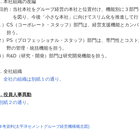
．本社組織の改編
目的：
当社本社をグループ経営の本社と位置付け、機能別に３部門
を図り、今後「小さな本社」に向けてスリム化を推進して行
１）
CS（コーポレート・スタッフ）部門は、経営支援機能とカン
担う。
２）
PS（プロフェッショナル・スタッフ）部門は、専門性とコス
野の管理・統括機能を担う。
３）
R&D（研究・開発）部門は研究開発機能を担う。
．全社組織
全社の組織は別紙１の通り。
．役員人事異動
別紙２の通り。
参考資料(太平洋セメントグループ経営機構概念図)