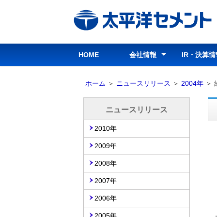
ビ
ゲ
ー
シ
HOME
会社情報
IR・決算情
ョ
ン
会社情報トップ
グループ経営理念
行動指針
行動基準
コーポレートガバナンス
会社概要
会社沿革
役員
組織図
所在地・連絡先
事業案内
パンフレット
グループ会社
IR・決算
経営情報
IR資料室
株式情報
IRカレン
お問い合
免責事項
部
ホーム
＞
ニュースリリース
＞
2004年
＞
分
を
ニュースリリース
読
2010年
み
飛
2009年
ば
2008年
し
ま
2007年
す
2006年
2005年