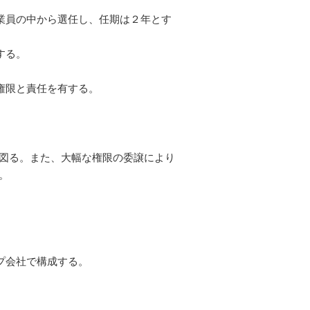
業員の中から選任し、任期は２年とす
する。
権限と責任を有する。
図る。また、大幅な権限の委譲により
。
プ会社で構成する。