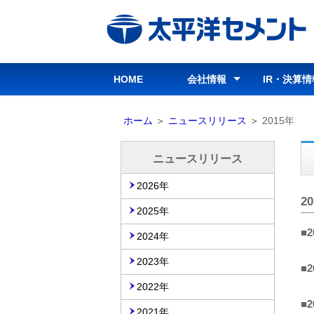
ビ
ゲ
ー
シ
HOME
会社情報
IR・決算情
ョ
ン
会社情報トップ
グループ経営理念
行動指針
行動基準
コーポレートガバナンス
会社概要
会社沿革
役員
組織図
所在地・連絡先
事業案内
パンフレット
グループ会社
IR・決算
経営情報
IR資料室
株式情報
IRカレン
お問い合
免責事項
部
ホーム
＞
ニュースリリース
＞
2015年
分
を
ニュースリリース
読
2026年
み
2
飛
2025年
ば
■2
2024年
し
ま
2023年
■2
す
2022年
■2
2021年