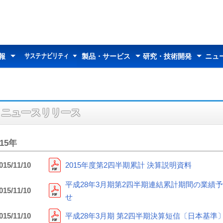
サステナビリティ
報
製品・サービス
研究・技術開発
ニュ
サステナビリティ
太平洋セメントの
マテリアリティ
トップメッセージ
26中期経営計画
環境への取り組み
社会への取り組み
コーポレートガバナンス
データセクション
統合報告書
サステナビリティ説明会
情報トップ
ダー
わせ
中期経営計画
業績推移
情報開示方針
決算短信
決算説明資料
その他説明会資料
有価証券報告書等
統合報告書
報告書（株主の皆様へ）
アニュアルレポート
株式情報
株価情報
株主総会
定款・株式取扱規則
アナリストカバレッジ
電子公告
製品・サービストップ
セメント
ジオセット
ダクタル
土壌のセメント資源化
デナイト
特殊骨材
E-SPHERES
超高純度炭化ケイ素
セルスフィアーズ
カイデライト
生石灰
廃棄物処理サービス
都市ごみのセメント資源化
コンクリートの診断・補修
製品・技術情報
研究報告
研究開発事例
組織体制
受賞歴
お知らせ
所在地
お問い合わせ
セメント資料館
トピックス
サステナビリティ
ニュースリリース
015年
015/11/10
2015年度第2四半期累計 決算説明資料
平成28年3月期第2四半期連結累計期間の業績
015/11/10
せ
015/11/10
平成28年3月期 第2四半期決算短信〔日本基準