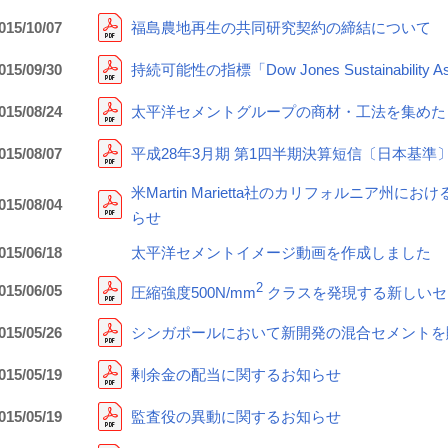
015/10/07
福島農地再生の共同研究契約の締結について
015/09/30
持続可能性の指標「Dow Jones Sustainability 
015/08/24
太平洋セメントグループの商材・工法を集めた
015/08/07
平成28年3月期 第1四半期決算短信〔日本基準
米Martin Marietta社のカリフォルニア
015/08/04
らせ
015/06/18
太平洋セメントイメージ動画を作成しました
2
015/06/05
圧縮強度500N/mm
クラスを発現する新しいセ
015/05/26
シンガポールにおいて新開発の混合セメントを販
015/05/19
剰余金の配当に関するお知らせ
015/05/19
監査役の異動に関するお知らせ