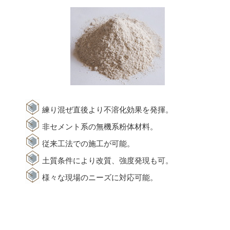
練り混ぜ直後より不溶化効果を発揮。
非セメント系の無機系粉体材料。
従来工法での施工が可能。
土質条件により改質、強度発現も可。
様々な現場のニーズに対応可能。