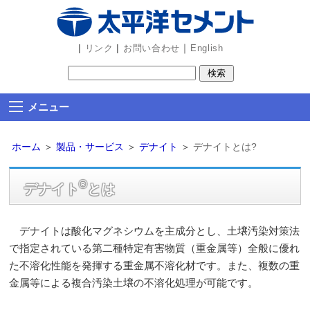
ビ
ゲ
ー
|
|
｜
リンク
お問い合わせ
English
シ
ョ
ン
メニュー
部
分
ホーム
＞
製品・サービス
＞
デナイト
＞
デナイトとは?
を
読
®
み
デナイト
とは
飛
ば
デナイトは酸化マグネシウムを主成分とし、土壌汚染対策法
し
で指定されている第二種特定有害物質（重金属等）全般に優れ
ま
た不溶化性能を発揮する重金属不溶化材です。また、複数の重
す
金属等による複合汚染土壌の不溶化処理が可能です。