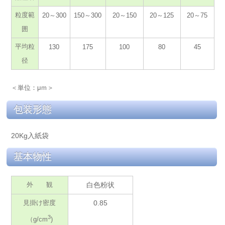
粒度範
20～300
150～300
20～150
20～125
20～75
囲
平均粒
130
175
100
80
45
径
＜単位：μｍ＞
包装形態
20Kg入紙袋
基本物性
外 観
白色粉状
見掛け密度
0.85
3
（g/cm
)