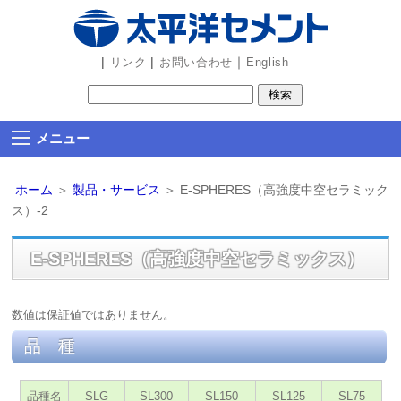
ビ
ゲ
ー
|
|
｜
リンク
お問い合わせ
English
シ
ョ
ン
メニュー
部
分
ホーム
＞
製品・サービス
＞
E-SPHERES（高強度中空セラミック
を
ス）-2
読
み
E-SPHERES（高強度中空セラミックス）
飛
ば
し
数値は保証値ではありません。
ま
品 種
す
品種名
SLG
SL300
SL150
SL125
SL75