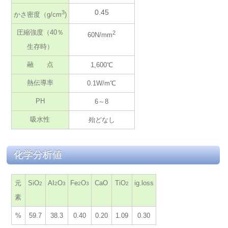
0.45
3
かさ密度（g/cm
)
圧縮強度（40％
2
60N/mm
生存時）
融 点
1,600℃
熱伝導率
0.1W/m℃
PH
6～8
吸水性
殆どなし
化学分析値
元
SiO
AI
O
Fe
O
CaO
TiO
ig.loss
2
2
3
2
3
2
素
%
59.7
38.3
0.40
0.20
1.09
0.30