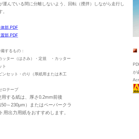
が運んでいる間に分離しないよう、回転（攪拌）しながら走行し
す。
車体部.PDF
装置部.PDF
準備するもの：
カッター（はさみ）・定規 ・カッター
P
ット
が
ピンセット・のり（厚紙用または木工
Ac
）
セロテープ
使用する紙は、厚さ0.2mm前後
150～230μm）またはペーパークラ
ト用出力用紙をおすすめします。