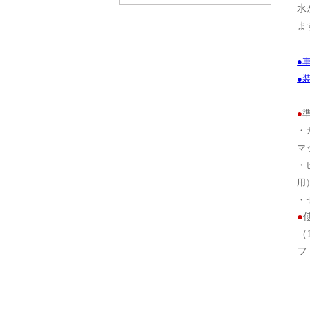
水
ま
●
●
●
・
マ
・
用
・
●
（
フ