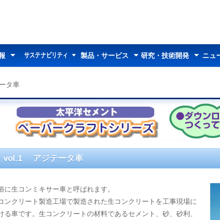
サステナビリティ
報
製品・サービス
研究・技術開発
ニュ
サステナビリティ
太平洋セメントの
マテリアリティ
トップメッセージ
26中期経営計画
環境への取り組み
社会への取り組み
コーポレートガバナンス
データセクション
統合報告書
サステナビリティ説明会
情報トップ
ダー
わせ
中期経営計画
業績推移
情報開示方針
決算短信
決算説明資料
その他説明会資料
有価証券報告書等
統合報告書
報告書（株主の皆様へ）
アニュアルレポート
株式情報
株価情報
株主総会
定款・株式取扱規則
アナリストカバレッジ
電子公告
製品・サービストップ
セメント
ジオセット
ダクタル
土壌のセメント資源化
デナイト
特殊骨材
E-SPHERES
超高純度炭化ケイ素
セルスフィアーズ
カイデライト
生石灰
廃棄物処理サービス
都市ごみのセメント資源化
コンクリートの診断・補修
製品・技術情報
研究報告
研究開発事例
組織体制
受賞歴
お知らせ
所在地
お問い合わせ
セメント資料館
トピックス
サステナビリティ
テータ車
vol.1 アジテータ車
俗に生コンミキサー車と呼ばれます。
コンクリート製造工場で製造された生コンクリートを工事現場に
ける車です。生コンクリートの材料であるセメント、砂、砂利、