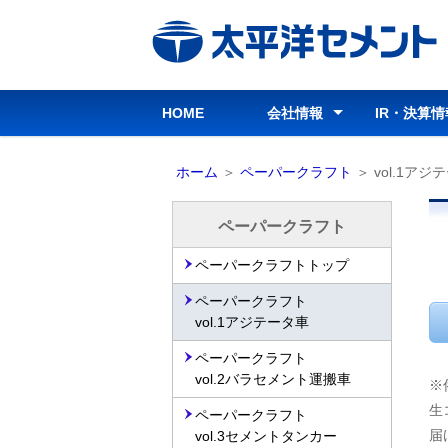
ビ
ゲ
ー
シ
HOME
会社情報
IR・決算情
ョ
ン
会社情報トップ
グループ経営理念
行動指針
行動基準
コーポレートガバナンス
会社概要
会社沿革
役員
組織図
所在地・連絡先
事業案内
パンフレット
グループ会社
IR・決算
経営情報
IR資料室
株式情報
IRカレン
お問い合
免責事項
部
ホーム
＞
ペーパークラフト
＞
vol.1アジ
分
を
ペーパークラフト
読
ペーパークラフトトップ
み
飛
ペーパークラフト
ば
vol.1アジテータ車
し
ペーパークラフト
ま
vol.2バラセメント運搬車
※
す
生
ペーパークラフト
届
vol.3セメントタンカー