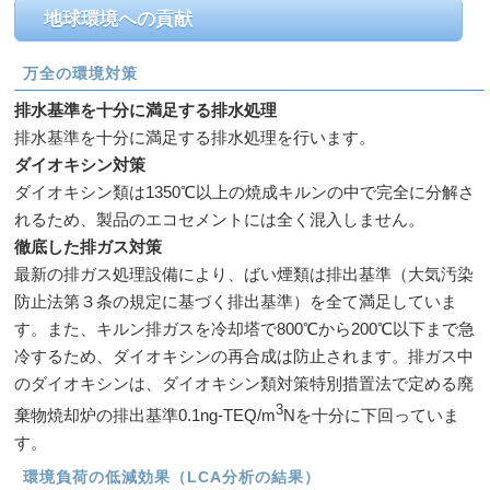
地球環境への貢献
万全の環境対策
排水基準を十分に満足する排水処理
排水基準を十分に満足する排水処理を行います。
ダイオキシン対策
ダイオキシン類は1350℃以上の焼成キルンの中で完全に分解さ
れるため、製品のエコセメントには全く混入しません。
徹底した排ガス対策
最新の排ガス処理設備により、ばい煙類は排出基準（大気汚染
防止法第３条の規定に基づく排出基準）を全て満足していま
す。また、キルン排ガスを冷却塔で800℃から200℃以下まで急
冷するため、ダイオキシンの再合成は防止されます。排ガス中
のダイオキシンは、ダイオキシン類対策特別措置法で定める廃
3
棄物焼却炉の排出基準0.1ng-TEQ/m
Nを十分に下回っていま
す。
環境負荷の低減効果（LCA分析の結果）