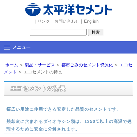
ビ
ゲ
ー
|
|
｜
リンク
お問い合わせ
English
シ
ョ
ン
メニュー
部
分
ホーム
＞
製品・サービス
＞
都市ごみのセメント資源化
＞
エコセ
を
メント
＞
エコセメントの特長
読
み
エコセメントの特長
飛
ば
し
幅広い用途に使用できる安定した品質のセメントです。
ま
す
焼却灰に含まれるダイオキシン類は、1350℃以上の高温で処
理するために安全に分解されます。