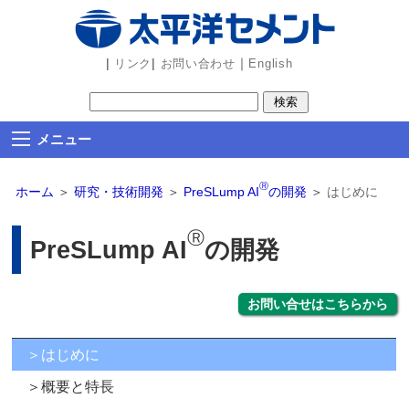
ビ
ゲ
ー
|
|
｜
リンク
お問い合わせ
English
シ
ョ
ン
メニュー
部
分
Ⓡ
ホーム
＞
研究・技術開発
＞
PreSLump AI
の開発
＞
はじめに
を
読
Ⓡ
PreSLump AI
の開発
み
飛
ば
お問い合せはこちらから
し
ま
＞はじめに
す
＞概要と特長