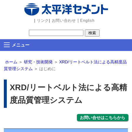
ビ
ゲ
ー
|
|
｜
リンク
お問い合わせ
English
シ
ョ
ン
メニュー
部
分
ホーム
＞
研究・技術開発
＞
XRD/リートベルト法による高精度品
を
質管理システム
＞
はじめに
読
み
XRD/リートベルト法による高精
飛
ば
度品質管理システム
し
ま
す
お問い合せはこちらから