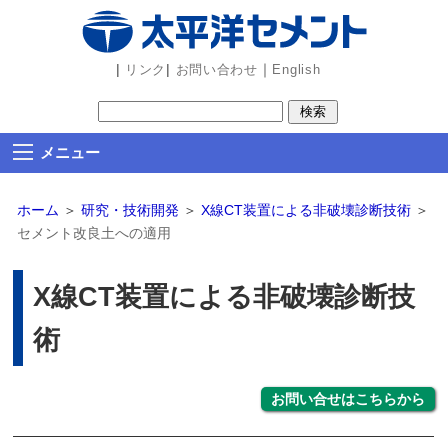
ビ
ゲ
ー
|
|
｜
リンク
お問い合わせ
English
シ
ョ
ン
メニュー
部
分
ホーム
＞
研究・技術開発
＞
X線CT装置による非破壊診断技術
＞
を
セメント改良土への適用
読
み
X線CT装置による非破壊診断技
飛
ば
術
し
ま
す
お問い合せはこちらから